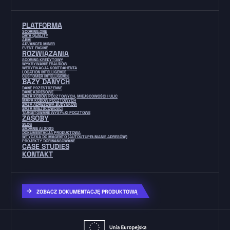
PLATFORMA
SCORING.ONE
DATA QUALITY
ABM
ADVANCED MINER
EVENT ENGINE
ROZWIĄZANIA
SCORING KREDYTOWY
WYKRYWANIE FRAUDÓW
WERYFIKACJA KONTRAHENTA
LOCATION INTELLIGENCE
CUSTOMER INTELLIGENCE
BAZY DANYCH
DANE PRZESTRZENNE
DANE ADRESOWE
BAZA KODÓW POCZTOWYCH, MIEJSCOWOŚCI I ULIC
MAPA KODÓW POCZTOWYCH
BAZA ADRESOWA BUDYNKÓW
BAZA MIEJSCOWOŚCI
TARGETOWANE WYSYŁKI POCZTOWE
ZASOBY
BLOG
BADANIE AI 2025
DOKUMENTACJA PRODUKTOWA
WTYCZKA DO MAGENTO (AUTOUTUPEŁNIANIE ADRESÓW)
PROJEKTY DOFINANSOWANE
CASE STUDIES
KONTAKT
ZOBACZ DOKUMENTACJĘ PRODUKTOWĄ