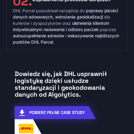
02.
DHL Parcel poszukiwał narzędzia do
poprawy jakości
danych adresowych, wdrożenia geolokalizacji
dla
kurierów i dyspozytorów oraz
ułatwienia klientom
indywidualnym nadawania i odbioru paczek
poprzez
autouzupełnianie adresów
i
wskazywanie najbliższych
punktów DHL Parcel
.
Dowiedz się, jak
DHL usprawnił
logistykę dzięki usłudze
standaryzacji i geokodowania
danych od Algolytics.
POBIERZ PEŁNE CASE STUDY