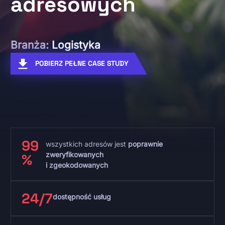
adresowych ​
Branża:
Logistyka
POBIERZ PEŁNE CASE STUDY
99
wszystkich adresów jest
poprawnie
zweryfikowanych ​
%
i zgeokodowanych
24/7
dostępność usług​