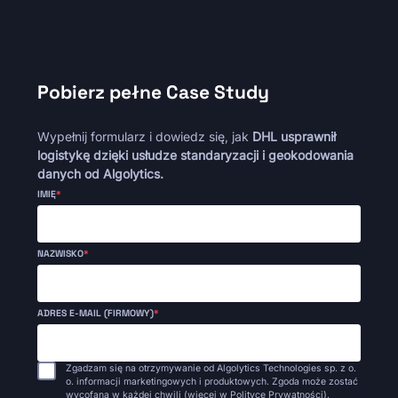
Pobierz pełne Case Study
Wypełnij formularz i dowiedz się, jak
DHL usprawnił
logistykę dzięki usłudze standaryzacji i geokodowania
danych od Algolytics.
IMIĘ
*
NAZWISKO
*
ADRES E-MAIL (FIRMOWY)
*
Zgadzam się na otrzymywanie od Algolytics Technologies sp. z o.
o. informacji marketingowych i produktowych. Zgoda może zostać
wycofana w każdej chwili (więcej w
Polityce Prywatności
).