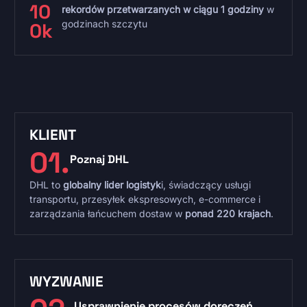
10
rekordów przetwarzanych w ciągu 1 godziny
w
godzinach szczytu​
0
k​
KLIENT
01.
Poznaj DHL
DHL to
globalny lider logistyk
i, świadczący usługi
transportu, przesyłek ekspresowych, e-commerce i
zarządzania łańcuchem dostaw w
ponad 220 krajach
.
WYZWANIE
Usprawnienie procesów doręczeń