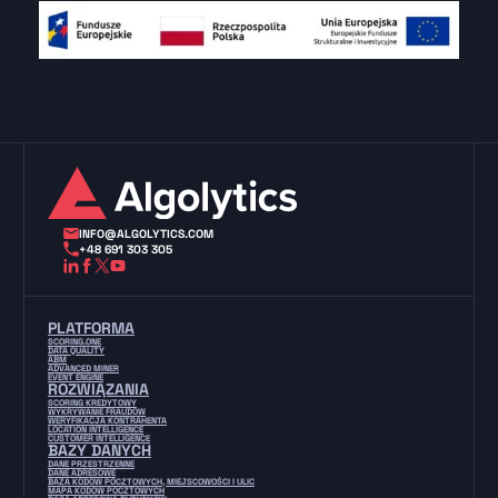
INFO@ALGOLYTICS.COM
+48 691 303 305
PLATFORMA
SCORING.ONE
DATA QUALITY
ABM
ADVANCED MINER
EVENT ENGINE
ROZWIĄZANIA
SCORING KREDYTOWY
WYKRYWANIE FRAUDÓW
WERYFIKACJA KONTRAHENTA
LOCATION INTELLIGENCE
CUSTOMER INTELLIGENCE
BAZY DANYCH
DANE PRZESTRZENNE
DANE ADRESOWE
BAZA KODÓW POCZTOWYCH, MIEJSCOWOŚCI I ULIC
MAPA KODÓW POCZTOWYCH