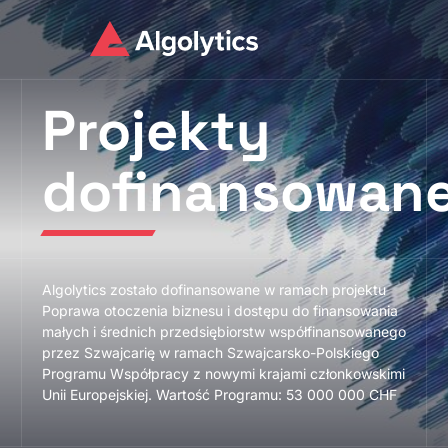
Projekty
dofinansowan
Algolytics zostało dofinansowane w ramach projektu
Poprawa otoczenia biznesu i dostępu do finansowania
małych i średnich przedsiębiorstw współfinansowanego
przez Szwajcarię w ramach Szwajcarsko-Polskiego
Programu Współpracy z nowymi krajami członkowskimi
Unii Europejskiej. Wartość Programu: 53 000 000 CHF