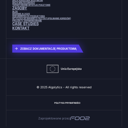
BAZA ADRESOWA BUDYNKÓW
BAZA MIEJSCOWOŚCI
TARGETOWANE WYSYŁKI POCZTOWE
ZASOBY
BLOG
BADANIE AI 2025
DOKUMENTACJA PRODUKTOWA
WTYCZKA DO MAGENTO (AUTOUTUPEŁNIANIE ADRESÓW)
PROJEKTY DOFINANSOWANE
CASE STUDIES
KONTAKT
ZOBACZ DOKUMENTACJĘ PRODUKTOWĄ
© 2025 Algolytics - All rights reserved
POLITYKA PRYWATNOŚCI
Zaprojektowane przez